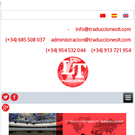
;
-
info@traduccioneslt.com
(+34) 685 508 037
administracion@traduccioneslt.com
(+34) 954 532 044
(+34) 913 721 954