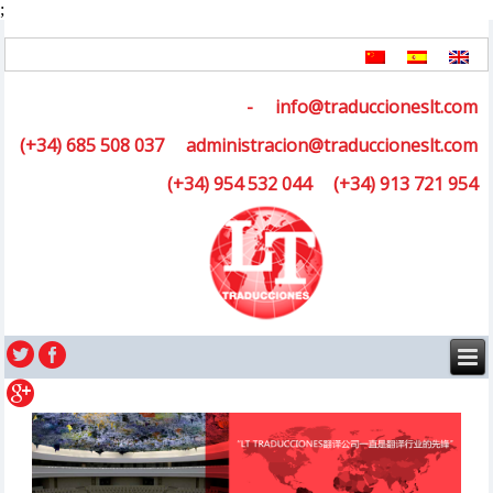
;
-
info@traduccioneslt.com
(+34) 685 508 037
administracion@traduccioneslt.com
(+34) 954 532 044
(+34) 913 721 954